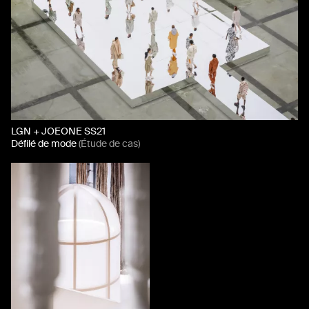
LGN + JOEONE SS21
Défilé de mode
(Étude de cas)