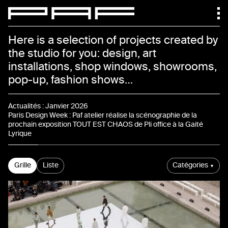
Paf atelier
Here is a selection of projects created by
the studio for you: design, art
installations, shop windows, showrooms,
pop-up, fashion shows…
Actualités
Actualités
:
Janvier 2026
Paris Design Week : Paf atelier réalise la scénographie de la
prochain exposition TOUT EST CHAOS de Pli office à la Gaité
Lyrique
Projets
Grille
Liste
Catégories