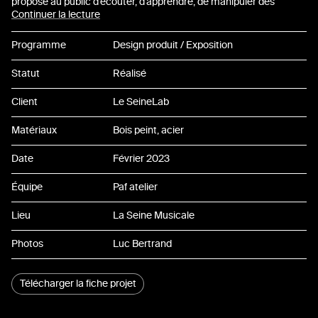
07
propose au public d’écouter, d’apprendre, de manipuler des
installations, de découvrir des œuvres et des artistes en cours de
Continuer la lecture
création. Il favorise la rencontre du public avec la création
08
contemporaine et permet à chacun de s’approprier l’innovation
Programme
Design produit / Exposition
musicale par l’expérimentation et des démarches créatives.
09
Statut
Réalisé
10
Client
Le SeineLab
11
Matériaux
Bois peint, acier
Date
Février 2023
12
Équipe
Paf atelier
13
Lieu
La Seine Musicale
14
Photos
Luc Bertrand
15
Télécharger la fiche projet
16