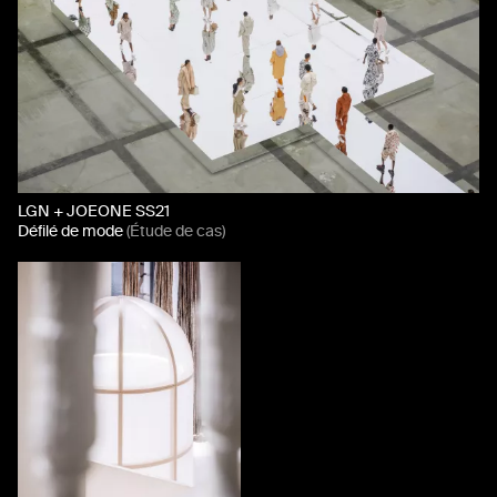
LGN + JOEONE SS21
Défilé de mode
(Étude de cas)