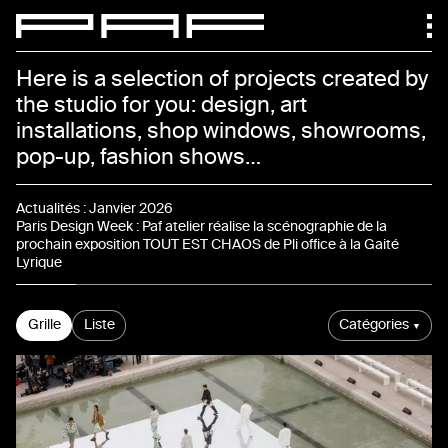
Paf atelier
Here is a selection of projects created by
the studio for you: design, art
installations, shop windows, showrooms,
pop-up, fashion shows…
Actualités
Actualités
:
Janvier 2026
Paris Design Week : Paf atelier réalise la scénographie de la
prochain exposition TOUT EST CHAOS de Pli office à la Gaité
Lyrique
Projets
Grille
Liste
Catégories