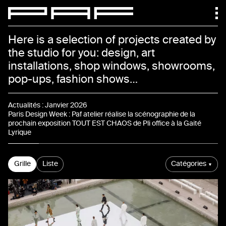
Paf atelier
Here is a selection of projects created by
the studio for you: design, art
installations, shop windows, showrooms,
pop-ups, fashion shows…
Actualités
Actualités
:
Janvier 2026
Paris Design Week : Paf atelier réalise la scénographie de la
prochain exposition TOUT EST CHAOS de Pli office à la Gaité
Lyrique
Projets
Grille
Liste
Catégories