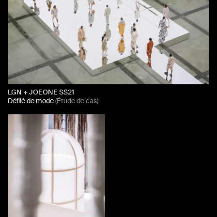
LGN + JOEONE SS21
Défilé de mode
(Étude de cas)