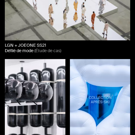
LGN + JOEONE SS21
Défilé de mode
(Étude de cas)