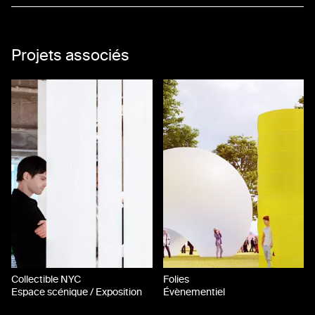
17
18
Projets associés
19
20
21
22
23
24
25
Collectible NYC
Folies
26
Espace scénique / Exposition
Évènementiel