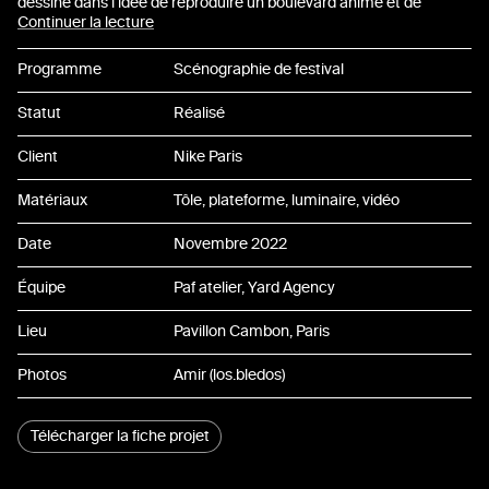
07
dessiné dans l’idée de reproduire un boulevard animé et de
réduire le volume, gommer le sur-dessin du contexte pour rendre
Continuer la lecture
lisible le sujet du festival : la danse et ses protagonistes. Grâce à
08
ce projet, l’agence Yard met en avant la street culture et le battle
Programme
Scénographie de festival
en offrant une programmation pointue sur l’univers de la marque
09
Nike ainsi que de la chaussure.
Statut
Réalisé
10
Client
Nike Paris
11
Matériaux
Tôle, plateforme, luminaire, vidéo
Date
Novembre 2022
12
Équipe
Paf atelier, Yard Agency
13
Lieu
Pavillon Cambon, Paris
14
Photos
Amir (los.bledos)
15
Télécharger la fiche projet
16