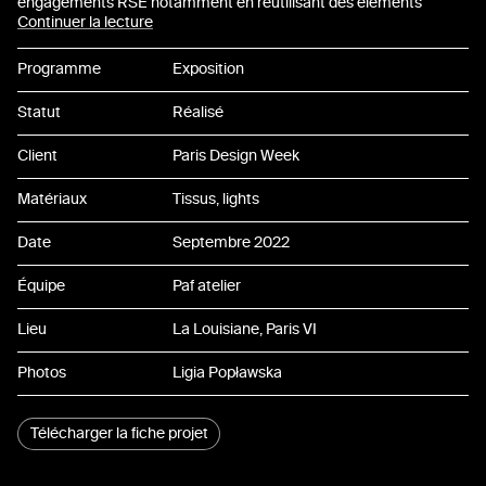
engagements RSE notamment en réutilisant des éléments
scénographiques de projets précédents.
Continuer la lecture
Bienvenue Design → COLLECTIBLE. Le dispositif utilisé dans le
hall d’accueil pour Bienvenue Design Paris a ensuite été récupéré
Programme
Exposition
et stocké puis transformé pour s’adapter à une nouvelle
intervention : le showroom COLLECTIBLE 2022.
Statut
Réalisé
Client
Paris Design Week
Matériaux
Tissus, lights
Date
Septembre 2022
Équipe
Paf atelier
Lieu
La Louisiane, Paris VI
Photos
Ligia Popławska
Télécharger la fiche projet