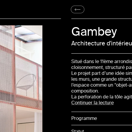
Gambey
Architecture d'intérie
Situé dans le 11ème arrondi
cloisonnement, structuré pa
Le projet part d’une idée simp
les murs, une grande structu
l’espace comme un “objet-arc
composition.
La perforation de la tôle agi
laisse passer la lumière. La
Continuer la lecture
domestique contre le fond bla
croix dessine une trame, crée
Programme
volume plus intime se délimi
et lumineuse.
Statut