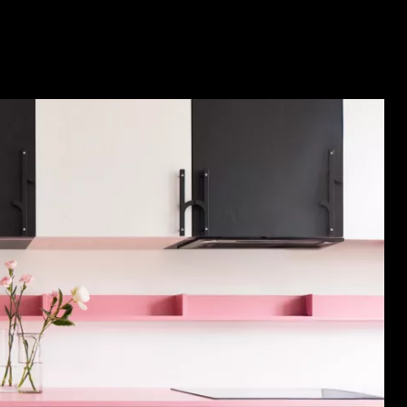
04
05
06
07
08
09
10
11
12
13