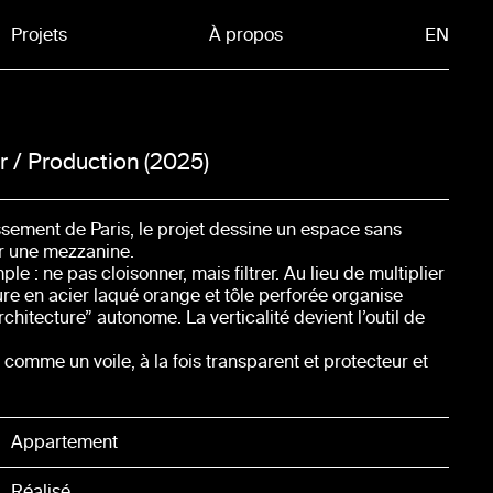
Projets
À propos
EN
GLISH
ur / Production
2025
ssement de Paris, le projet dessine un espace sans
r une mezzanine.
le : ne pas cloisonner, mais filtrer. Au lieu de multiplier
re en acier laqué orange et tôle perforée organise
hitecture” autonome. La verticalité devient l’outil de
t comme un voile, à la fois transparent et protecteur et
 couleur — un orange franc — crée une signalétique
nc et le sol clair, et laisse respirer l’ensemble. Cette
 des seuils : la chambre, le salon et la cuisine. Le
Appartement
te par une suite de rideaux, la zone de vie reste ouverte
Réalisé